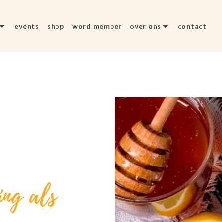
events
shop
word member
over ons
contact
ing als