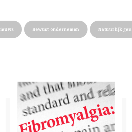
nieuws
Bewust ondernemen
Natuurlijk ge