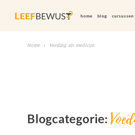
home
blog
cursussen
Home
Voeding als medicijn
Voed
Blogcategorie: