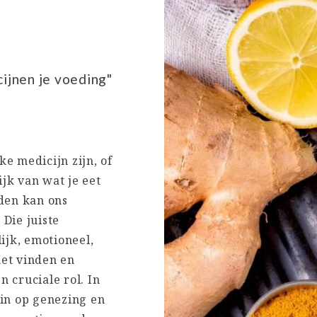
cijnen je voeding"
e medicijn zijn, of
jk van wat je eet
eden kan ons
Die juiste
jk, emotioneel,
het vinden en
 cruciale rol. In
 in op genezing en