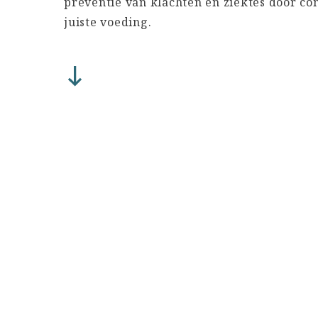
preventie van klachten en ziektes door c
juiste voeding.