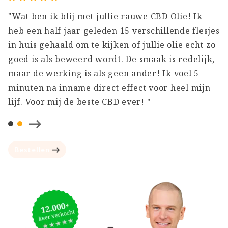
"Wat ben ik blij met jullie rauwe CBD Olie! Ik
"
heb een half jaar geleden 15 verschillende flesjes
v
in huis gehaald om te kijken of jullie olie echt zo
j
goed is als beweerd wordt. De smaak is redelijk,
w
maar de werking is als geen ander! Ik voel 5
v
!
minuten na inname direct effect voor heel mijn
v
lijf. Voor mij de beste CBD ever! "
"
Bestellen