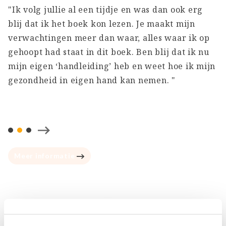
"Ik volg jullie al een tijdje en was dan ook erg
"
r
blij dat ik het boek kon lezen. Je maakt mijn
m
verwachtingen meer dan waar, alles waar ik op
n
gehoopt had staat in dit boek. Ben blij dat ik nu
g
mijn eigen ‘handleiding’ heb en weet hoe ik mijn
g
gezondheid in eigen hand kan nemen. "
t
c
d
Meer informatie