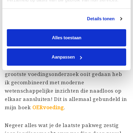
voor de gezondheid, vruchtbaarheid
en voortplanting van de mens? Het
antwoord hierop is “ja, die bestaat”.
Details tonen
Zo heeft de Amerikaanse onderzoeker Weston
Alles toestaan
Price inheemse volkeren wereldwijd
bestudeerd die vele duizenden jaren
overgeleverde voedingswijsheid
Aanpassen
vertegenwoordigden. De informatie uit het
grootste voedingsonderzoek ooit gedaan heb
ik gecombineerd met moderne
wetenschappelijke inzichten die naadloos op
elkaar aansluiten! Dit is allemaal gebundeld in
mijn boek
OERvoeding
.
Negeer alles wat je de laatste pakweg zestig