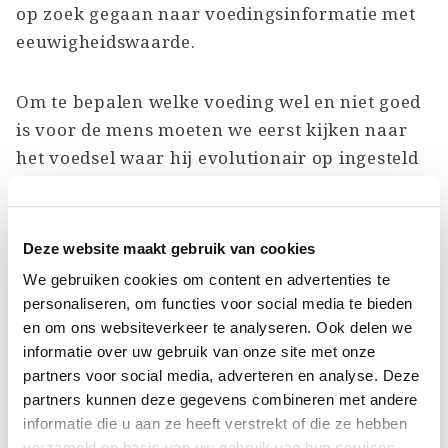
op zoek gegaan naar voedingsinformatie met
eeuwigheidswaarde.
Om te bepalen welke voeding wel en niet goed
is voor de mens moeten we eerst kijken naar
het voedsel waar hij evolutionair op ingesteld
is. Er is namelijk wel degelijk een objectieve
maatstaaf waarnaast je mijn woorden, en dat
van alle ‘voedingsexperts’ kunt leggen.
Deze website maakt gebruik van cookies
We gebruiken cookies om content en advertenties te
Die is: bestaat er een traditie en
personaliseren, om functies voor social media te bieden
en om ons websiteverkeer te analyseren. Ook delen we
historie van vele duizenden jaren van
informatie over uw gebruik van onze site met onze
consumptie van bepaalde
partners voor social media, adverteren en analyse. Deze
voedingsmiddelen en zijn deze
partners kunnen deze gegevens combineren met andere
aantoonbaar bevorderlijk geweest
informatie die u aan ze heeft verstrekt of die ze hebben
verzameld op basis van uw gebruik van hun services.