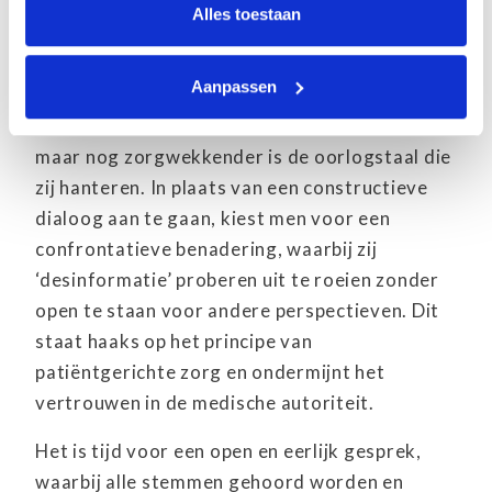
Bruggen bouwen of
Alles toestaan
afbranden?
Aanpassen
Het gebrek aan kennis en kunde bij de artsen
die op televisie verschijnen is zorgwekkend,
maar nog zorgwekkender is de oorlogstaal die
zij hanteren. In plaats van een constructieve
dialoog aan te gaan, kiest men voor een
confrontatieve benadering, waarbij zij
‘desinformatie’ proberen uit te roeien zonder
open te staan voor andere perspectieven. Dit
staat haaks op het principe van
patiëntgerichte zorg en ondermijnt het
vertrouwen in de medische autoriteit.
Het is tijd voor een open en eerlijk gesprek,
waarbij alle stemmen gehoord worden en