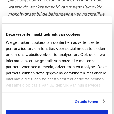
waarin de werkzaamheid van magnesiumoxide-
monohydraat bij de behandeling van nachtelijke
beenkrampen werd beoordeeld”
Deze onderzoeken laten dus heel duidelijk zien
Deze website maakt gebruik van cookies
dat vitamine C en magnesium wel degelijk de
We gebruiken cookies om content en advertenties te
therapeutische voordelen heeft die ik benoem
personaliseren, om functies voor social media te bieden
op onze social media kanalen.
en om ons websiteverkeer te analyseren. Ook delen we
informatie over uw gebruik van onze site met onze
Op nationale televisie is echter geen sprake
partners voor social media, adverteren en analyse. Deze
van hoor en wederhoor en de ‘witte jassen’
partners kunnen deze gegevens combineren met andere
hebben natuurlijk bij voorbaat gelijk. Er heerst
informatie die u aan ze heeft verstrekt of die ze hebben
verzameld op basis van uw gebruik van hun services.
een soort van blind vertrouwen in
autoriteitsfiguren. Bovenstaande informatie
zou dat toch moeten veranderen, vind je niet?
Details tonen