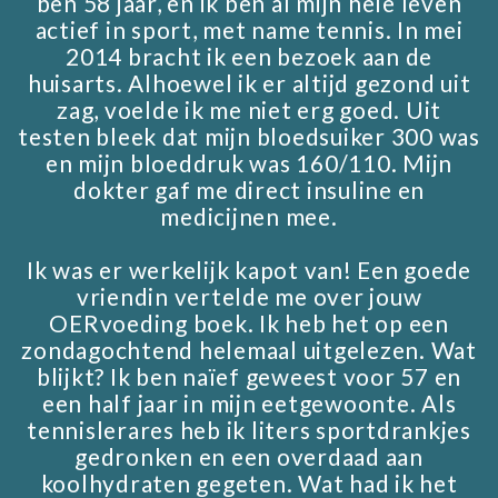
ben 58 jaar, en ik ben al mijn hele leven
actief in sport, met name tennis. In mei
2014 bracht ik een bezoek aan de
huisarts. Alhoewel ik er altijd gezond uit
zag, voelde ik me niet erg goed. Uit
testen bleek dat mijn bloedsuiker 300 was
en mijn bloeddruk was 160/110. Mijn
dokter gaf me direct insuline en
medicijnen mee.
Ik was er werkelijk kapot van! Een goede
vriendin vertelde me over jouw
OERvoeding boek. Ik heb het op een
zondagochtend helemaal uitgelezen. Wat
blijkt? Ik ben naïef geweest voor 57 en
een half jaar in mijn eetgewoonte. Als
tennislerares heb ik liters sportdrankjes
gedronken en een overdaad aan
koolhydraten gegeten. Wat had ik het