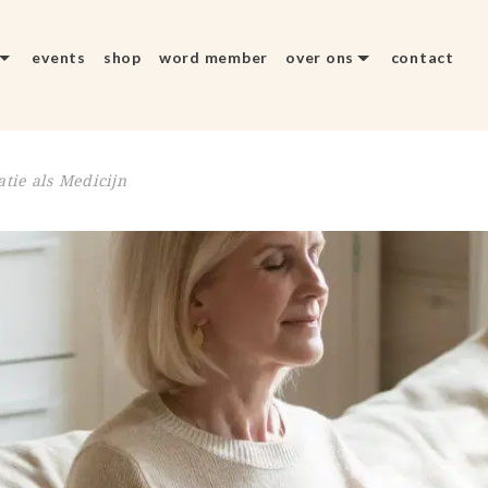
events
shop
word member
over ons
contact
tie als Medicijn