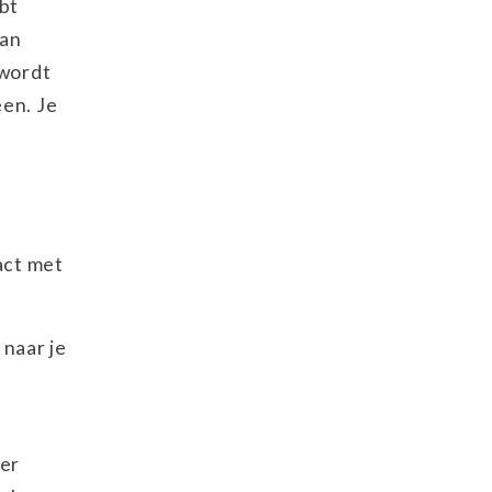
ebt
van
 wordt
een. Je
act met
 naar je
eer