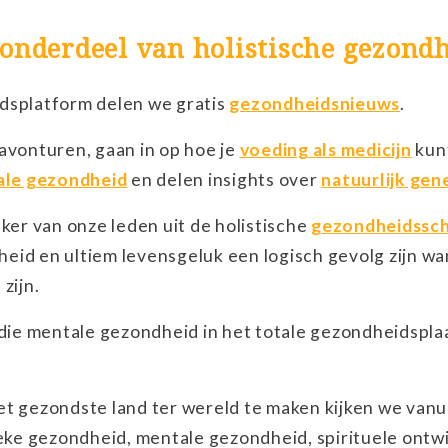
s onderdeel van holistische gezond
dsplatform delen we gratis
gezondheidsnieuws
.
avonturen, gaan in op hoe je
voeding als medicijn
kun
le gezondheid
en delen insights over
natuurlijk gen
eker van onze leden uit de holistische
gezondheidssc
eid en ultiem levensgeluk een logisch gevolg zijn w
 zijn.
 die mentale gezondheid in het totale gezondheidspla
et gezondste land ter wereld te maken kijken we vanu
ieke gezondheid, mentale gezondheid, spirituele ontw