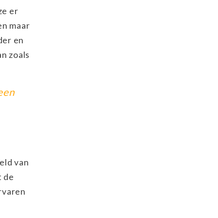
ze er
men maar
der en
an zoals
een
eld van
t de
rvaren