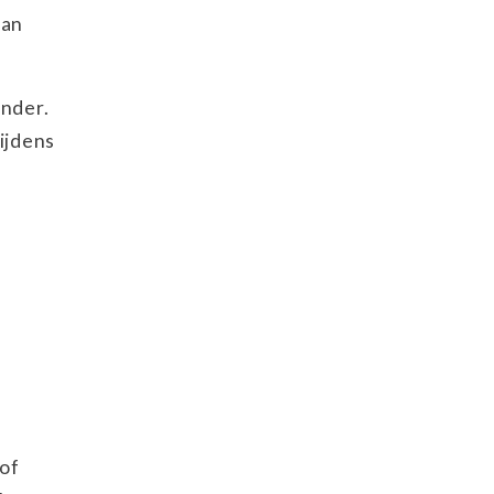
van
onder.
ijdens
 of