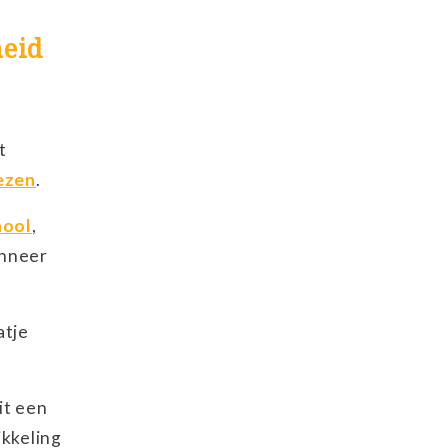
heid
t
ezen
.
hool
,
anneer
atje
it een
ikkeling