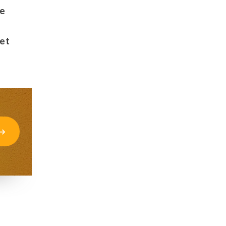
de
iet