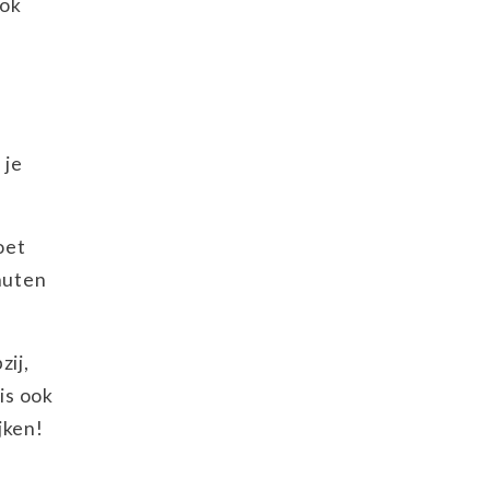
ook
 je
oet
nuten
zij,
 is ook
jken!