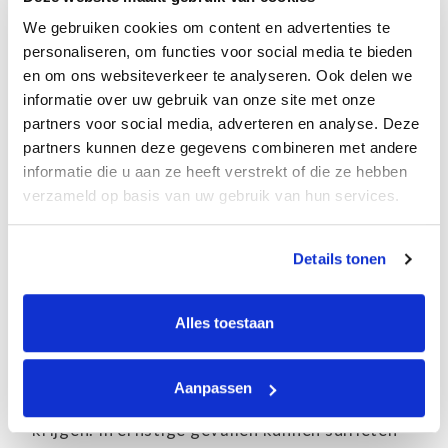
veroorzaken. Te vinden in: Amerikaanse
We gebruiken cookies om content en advertenties te
kaas, macaroni met kaas, snoep en
personaliseren, om functies voor social media te bieden
frisdranken, limonade en meer.
en om ons websiteverkeer te analyseren. Ook delen we
informatie over uw gebruik van onze site met onze
6. Natriumsulfiet (E221)
partners voor social media, adverteren en analyse. Deze
partners kunnen deze gegevens combineren met andere
informatie die u aan ze heeft verstrekt of die ze hebben
Een conserveringsmiddel dat wordt gebruikt
verzameld op basis van uw gebruik van hun services.
bij de wijnproductie en andere bewerkte
levensmiddelen. Volgens de FDA is één op de
Details tonen
100 mensen overgevoelig voor sulfieten in
voeding. De meerderheid van deze mensen zijn
astmatisch, wat suggereert dat er een verband
Alles toestaan
is tussen astma en sulfieten. Personen die
overgevoelig zijn voor sulfiet kunnen
Aanpassen
hoofdpijnen, ademhalingsproblemen en uitslag
krijgen. In ernstige gevallen kunnen sulfieten