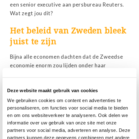
een senior executive aan persbureau Reuters.
Wat zegt jou dit?
Het beleid van Zweden bleek
juist te zijn
Bijna alle economen dachten dat de Zweedse
economie enorm zou lijden onder haar
eigenzinnige strategie. Ze hadden het mis. Het
Zweedse BBP daalde met slechts 8,6 procent
Deze website maakt gebruik van cookies
in de eerste helft van het jaar, allemaal in het
tweede kwartaal.
We gebruiken cookies om content en advertenties te
personaliseren, om functies voor social media te bieden
Een groot deel van de recessie in Zweden werd
en om ons websiteverkeer te analyseren. Ook delen we
veroorzaakt door een terugval van de vraag
informatie over uw gebruik van onze site met onze
partners voor social media, adverteren en analyse. Deze
naar export vanuit de volledig gesloten
partners kunnen deze gegevens combineren met andere