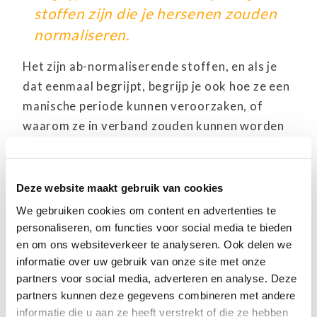
stoffen zijn die je hersenen zouden
normaliseren.
Het zijn ab-normaliserende stoffen, en als je
dat eenmaal begrijpt, begrijp je ook hoe ze een
manische periode kunnen veroorzaken, of
waarom ze in verband zouden kunnen worden
gebracht met seksueel disfunctioneren of
bijvoorbeeld met geweld en zelfmoord.
Deze website maakt gebruik van cookies
Hoe heeft het zo ver kunnen
We gebruiken cookies om content en advertenties te
komen?
personaliseren, om functies voor social media te bieden
en om ons websiteverkeer te analyseren. Ook delen we
informatie over uw gebruik van onze site met onze
Een deel van de puzzel die verklaart waarom
partners voor social media, adverteren en analyse. Deze
we een pil hebben voor elke emotie, en voor
partners kunnen deze gegevens combineren met andere
elke psychologische aandoening, is dat
informatie die u aan ze heeft verstrekt of die ze hebben