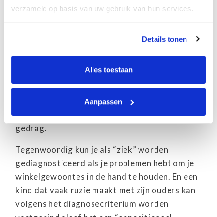
psychiaters oorspronkelijk niet werden gezien
verzameld op basis van uw gebruik van hun services.
als “echte” artsen.
Ze waren zich ervan bewust dat ze, om hun
Details tonen
status te verhogen, hun werkterrein
wetenschappelijker moesten maken.
Alles toestaan
Het was dit besluit dat leidde tot de
medicalisering, en het met medicijnen
Aanpassen
behandelen, van alle denkbare vormen van
gedrag.
Tegenwoordig kun je als “ziek” worden
gediagnosticeerd als je problemen hebt om je
winkelgewoontes in de hand te houden. En een
kind dat vaak ruzie maakt met zijn ouders kan
volgens het diagnosecriterium worden