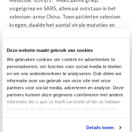
Medicine, schrijft: “Mexicaanse griep,
vogelgriep en SARS, allemaal ontstaan in het
selenium-arme China. Toen patiënten selenium
kregen, daalde het aantal virale mutaties en
verbeterde het de immuniteit.”
Hoeveel en wat voor soort vitamine
Deze website maakt gebruik van cookies
C dien ik te nemen?
We gebruiken cookies om content en advertenties te
personaliseren, om functies voor social media te bieden
Neem dus bij ziekte grote hoeveelheden
en om ons websiteverkeer te analyseren. Ook delen we
vitamine C, maar ook voldoende vitamine D3.
informatie over uw gebruik van onze site met onze
partners voor social media, adverteren en analyse. Deze
Hoeveel? Neem preventief 1.000mg per dag
partners kunnen deze gegevens combineren met andere
aan vitamine C. Aangeraden wordt 5.000 mg
informatie die u aan ze heeft verstrekt of die ze hebben
tot 10.000 per dag te nemen wanneer
verzameld op basis van uw gebruik van hun services.
griepsymptomen zich aandienen.
Details tonen
Hoeveel precies is niet aan te