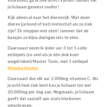
voorkomt) ga ik ook direct vasten. Geloof me,
je lichaam geneest sneller!
Kijk alleen al naar het dierenrijk. Wat doen
dieren (je hond of kat) instinctief als ze ziek
zijn? Ze stoppen met eten! Jammer dat de
baasjes ze bijna dwingen iets te eten.
Daarnaast neem ik ieder uur 3 tot 5 volle
eetlepels (zo veel als je é
én slok kunt
wegdrinken)
Master Tonic, met 1 eetlepel
Manuka Honing
.
Daarnaast dus elk uur 2.000mg vitamine C. Als
je echt heel ziek bent kan je lichaam tot wel
20.000mg per dag aan. Nogmaals, je lichaam
geeft dat vanzelf aan zoals hierboven
omschreven.