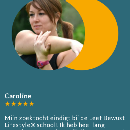
Caroline
★★★★★
Mijn zoektocht eindigt bij de Leef Bewust
Lifestyle® school! Ik heb heel lang