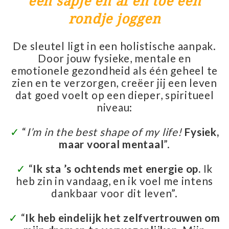
een sapje en af en toe een
rondje joggen
De sleutel ligt in een holistische aanpak.
Door jouw fysieke, mentale en
emotionele gezondheid als één geheel te
zien en te verzorgen, creëer jij een leven
dat goed voelt op een dieper, spiritueel
niveau:
✓
“
I’m in the best shape of my life!
Fysiek,
maar vooral mentaal
”.
✓
“
Ik sta ’s ochtends met energie op.
Ik
heb zin in vandaag, en ik voel me intens
dankbaar voor dit leven”.
✓
“
Ik heb eindelijk het zelfvertrouwen om